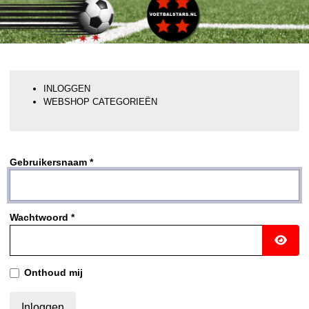
INLOGGEN
WEBSHOP CATEGORIEËN
Gebruikersnaam
*
Wachtwoord
*
Toon 
Onthoud mij
Inloggen